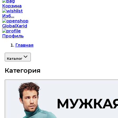
Корзина
Изб...
GlobalXarid
Профиль
Главная
Каталог
Категория