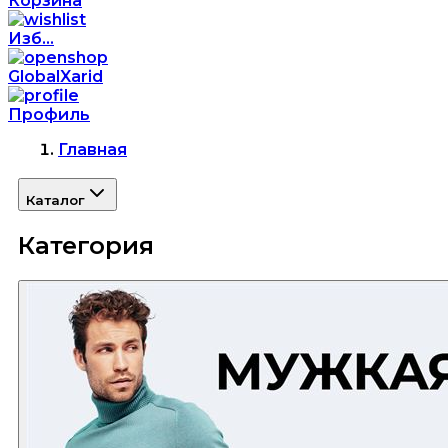
Корзина
Изб...
GlobalXarid
Профиль
Главная
Каталог
Категория