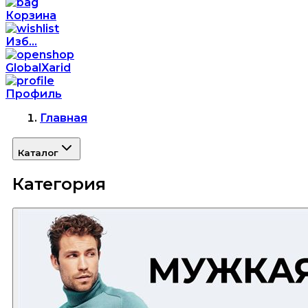
Корзина
Изб...
GlobalXarid
Профиль
Главная
Каталог
Категория