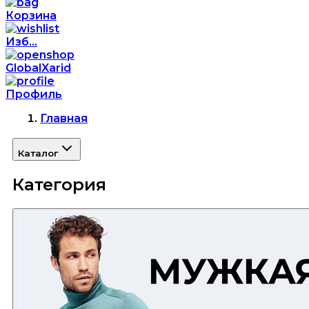
Корзина
Изб...
GlobalXarid
Профиль
Главная
Каталог
Категория