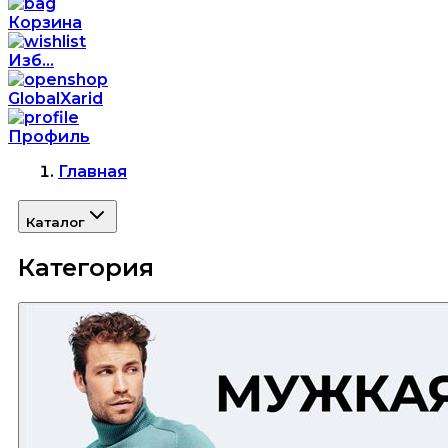
Корзина
Изб...
GlobalXarid
Профиль
Главная
Каталог
Категория