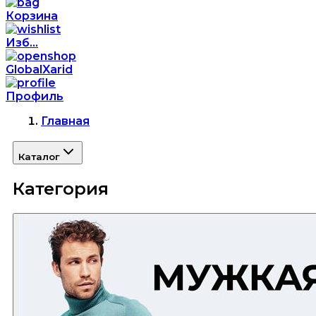
Корзина
Изб...
GlobalXarid
Профиль
Главная
Каталог
Категория