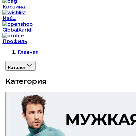
Корзина
Изб...
GlobalXarid
Профиль
Главная
Каталог
Категория