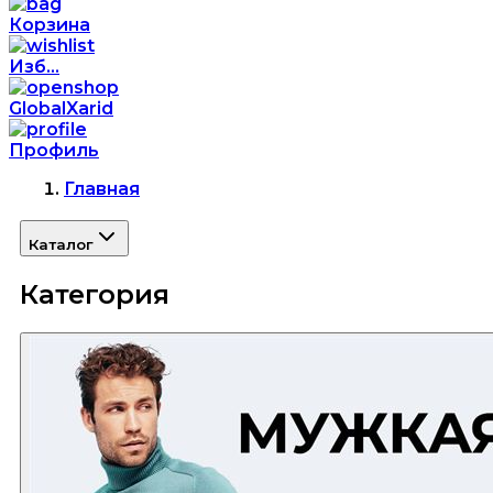
Корзина
Изб...
GlobalXarid
Профиль
Главная
Каталог
Категория