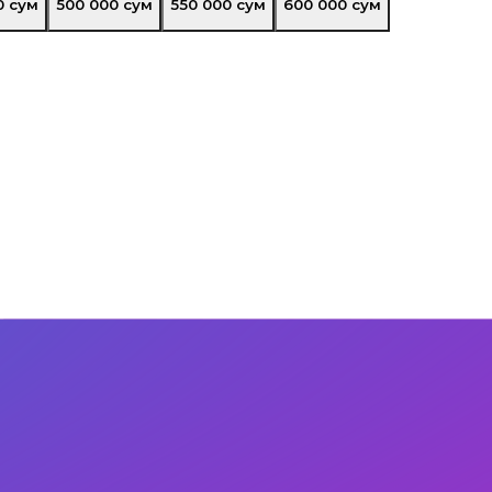
0
сум
500 000
сум
550 000
сум
600 000
сум