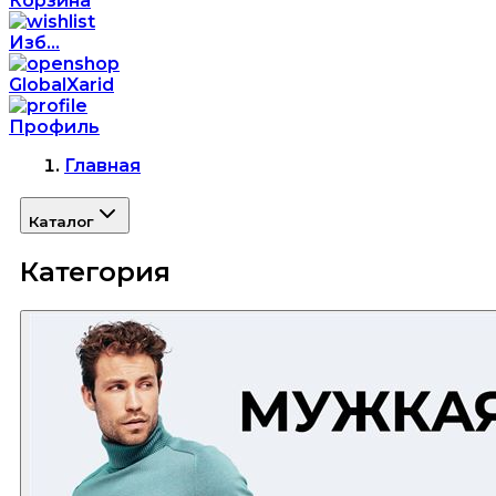
Корзина
Изб...
GlobalXarid
Профиль
Главная
Каталог
Категория