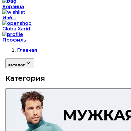
Корзина
Изб...
GlobalXarid
Профиль
Главная
Каталог
Категория