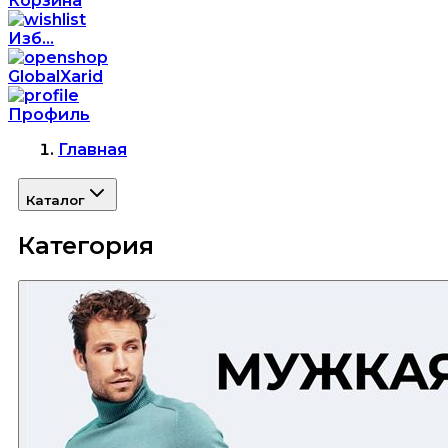
Корзина
Изб...
GlobalXarid
Профиль
Главная
Каталог
Категория