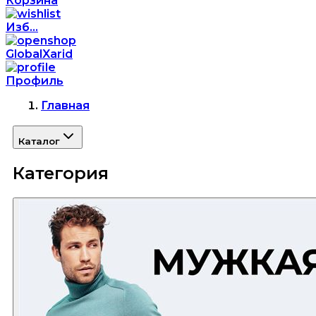
Корзина
Изб...
GlobalXarid
Профиль
Главная
Каталог
Категория