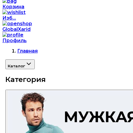
Корзина
Изб...
GlobalXarid
Профиль
Главная
Каталог
Категория