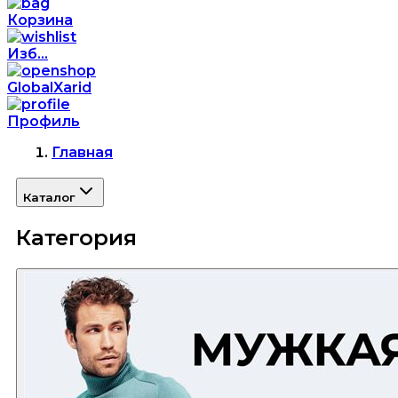
Корзина
Изб...
GlobalXarid
Профиль
Главная
Каталог
Категория