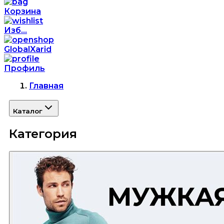
Корзина
Изб...
GlobalXarid
Профиль
Главная
Каталог
Категория