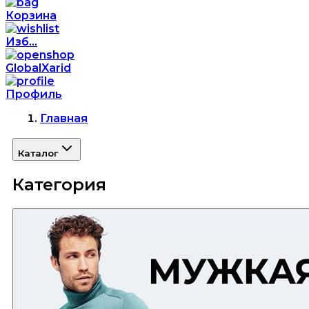
Корзина
Изб...
GlobalXarid
Профиль
Главная
Каталог
Категория