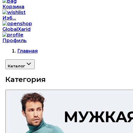
Корзина
Изб...
GlobalXarid
Профиль
Главная
Каталог
Категория