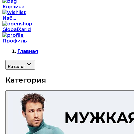
Корзина
Изб...
GlobalXarid
Профиль
Главная
Каталог
Категория