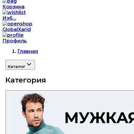
Корзина
Изб...
GlobalXarid
Профиль
Главная
Каталог
Категория