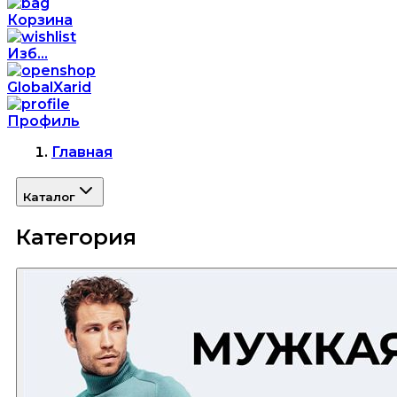
Корзина
Изб...
GlobalXarid
Профиль
Главная
Каталог
Категория