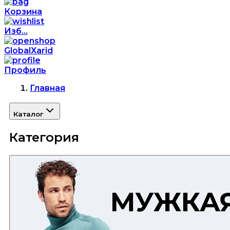
Корзина
Изб...
GlobalXarid
Профиль
Главная
Каталог
Категория