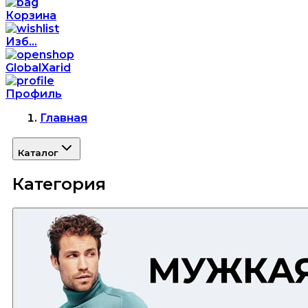
Корзина
Изб...
GlobalXarid
Профиль
Главная
Каталог
Категория