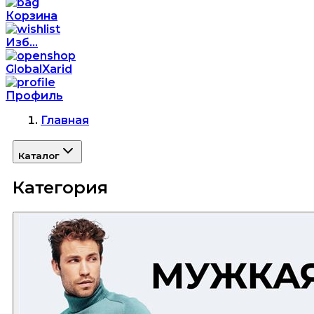
Корзина
Изб...
GlobalXarid
Профиль
Главная
Каталог
Категория