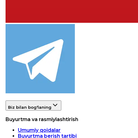
Biz bilan bog'laning
Buyurtma va rasmiylashtirish
Umumiy qoidalar
Buyurtma berish tartibi