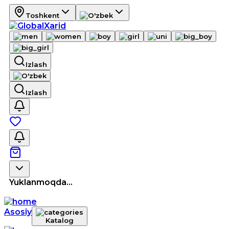
Toshkent
Izlash
Izlash
Yuklanmoqda...
Asosiy
Katalog