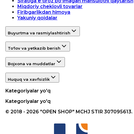
Sifatiga e'tiroz bo'lmagan mahsulotni qaytarish
Miqdoriy cheklovli tovarlar
Firibgarlikdan himoya
Yakuniy qoidalar
Buyurtma va rasmiylashtirish
To'lov va yetkazib berish
Bojxona va muddatlar
Huquq va xavfsizlik
Kategoriyalar yo'q
Kategoriyalar yo'q
© 2018 - 2026 "OPEN SHOP" MCHJ STIR 307095613.