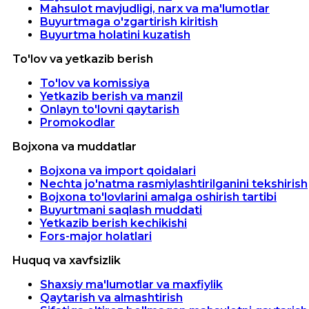
Mahsulot mavjudligi, narx va ma'lumotlar
Buyurtmaga o'zgartirish kiritish
Buyurtma holatini kuzatish
To'lov va yetkazib berish
To'lov va komissiya
Yetkazib berish va manzil
Onlayn to'lovni qaytarish
Promokodlar
Bojxona va muddatlar
Bojxona va import qoidalari
Nechta jo'natma rasmiylashtirilganini tekshirish
Bojxona to'lovlarini amalga oshirish tartibi
Buyurtmani saqlash muddati
Yetkazib berish kechikishi
Fors-major holatlari
Huquq va xavfsizlik
Shaxsiy ma'lumotlar va maxfiylik
Qaytarish va almashtirish