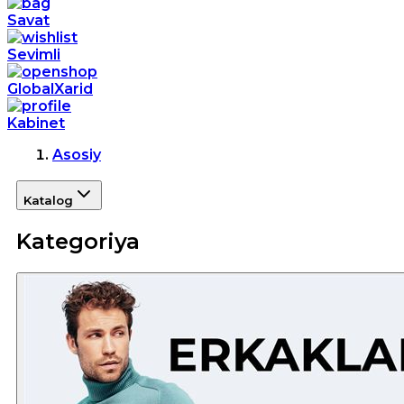
Savat
Sevimli
GlobalXarid
Kabinet
Asosiy
Katalog
Kategoriya