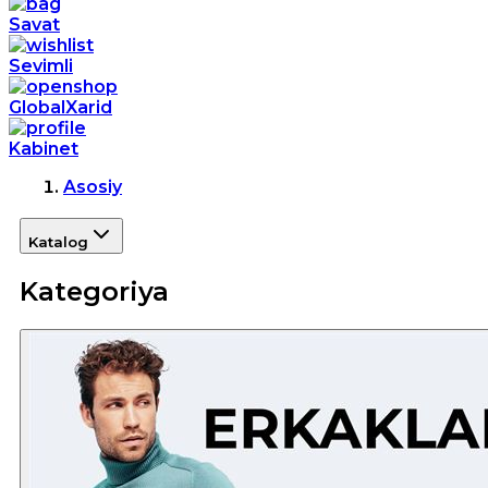
Savat
Sevimli
GlobalXarid
Kabinet
Asosiy
Katalog
Kategoriya