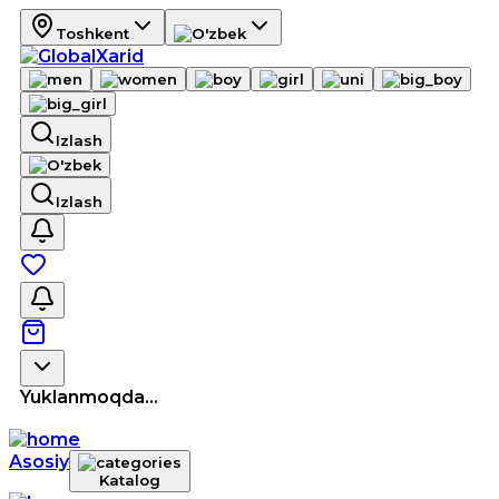
Toshkent
Izlash
Izlash
Yuklanmoqda...
Asosiy
Katalog