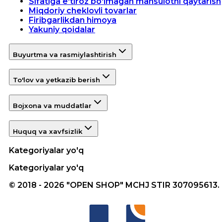
Sifatiga e'tiroz bo'lmagan mahsulotni qaytarish
Miqdoriy cheklovli tovarlar
Firibgarlikdan himoya
Yakuniy qoidalar
Buyurtma va rasmiylashtirish
To'lov va yetkazib berish
Bojxona va muddatlar
Huquq va xavfsizlik
Kategoriyalar yo'q
Kategoriyalar yo'q
© 2018 - 2026 "OPEN SHOP" MCHJ STIR 307095613.