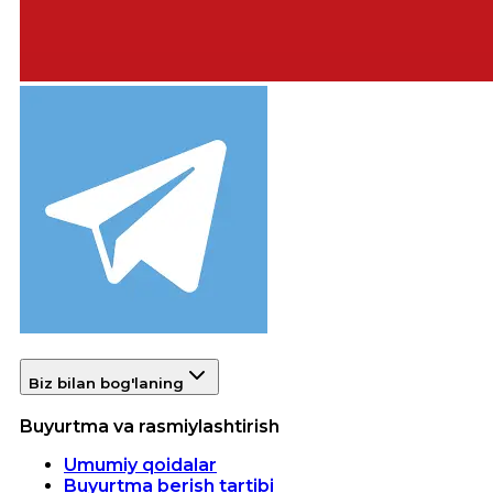
Biz bilan bog'laning
Buyurtma va rasmiylashtirish
Umumiy qoidalar
Buyurtma berish tartibi