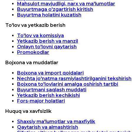
Mahsulot mavjudligi, narx va ma'lumotlar
Buyurtmaga o'zgartirish kiritish
Buyurtma holatini kuzatish
To'lov va yetkazib berish
To'lov va komissiya
Yetkazib berish va manzil
Onlayn to'lovni qaytarish
Promokodlar
Bojxona va muddatlar
Bojxona va import qoidalari
Nechta jo'natma rasmiylashtirilganini tekshirish
Bojxona to'lovlarini amalga oshirish tartibi
Buyurtmani saqlash muddati
Yetkazib berish kechikishi
Fors-major holatlari
Huquq va xavfsizlik
Shaxsiy ma'lumotlar va maxfiylik
Qaytarish va almashtirish