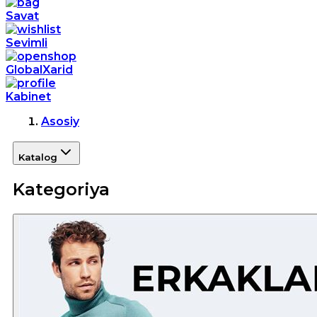
Savat
Sevimli
GlobalXarid
Kabinet
Asosiy
Katalog
Kategoriya