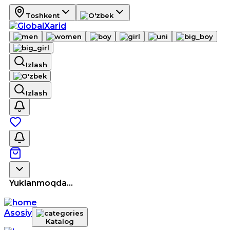
Toshkent
Izlash
Izlash
Yuklanmoqda...
Asosiy
Katalog