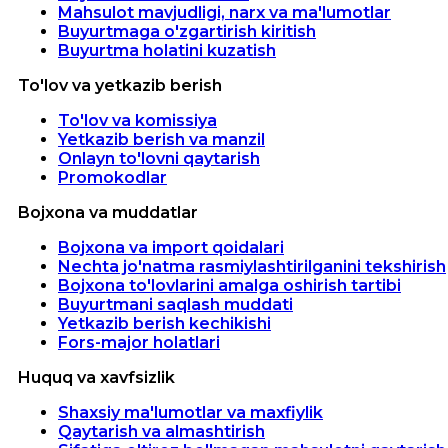
Mahsulot mavjudligi, narx va ma'lumotlar
Buyurtmaga o'zgartirish kiritish
Buyurtma holatini kuzatish
To'lov va yetkazib berish
To'lov va komissiya
Yetkazib berish va manzil
Onlayn to'lovni qaytarish
Promokodlar
Bojxona va muddatlar
Bojxona va import qoidalari
Nechta jo'natma rasmiylashtirilganini tekshirish
Bojxona to'lovlarini amalga oshirish tartibi
Buyurtmani saqlash muddati
Yetkazib berish kechikishi
Fors-major holatlari
Huquq va xavfsizlik
Shaxsiy ma'lumotlar va maxfiylik
Qaytarish va almashtirish