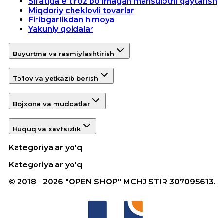
Sifatiga e'tiroz bo'lmagan mahsulotni qaytarish
Miqdoriy cheklovli tovarlar
Firibgarlikdan himoya
Yakuniy qoidalar
Buyurtma va rasmiylashtirish
To'lov va yetkazib berish
Bojxona va muddatlar
Huquq va xavfsizlik
Kategoriyalar yo'q
Kategoriyalar yo'q
© 2018 - 2026 "OPEN SHOP" MCHJ STIR 307095613.