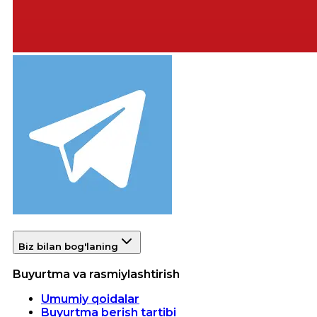
Biz bilan bog'laning
Buyurtma va rasmiylashtirish
Umumiy qoidalar
Buyurtma berish tartibi