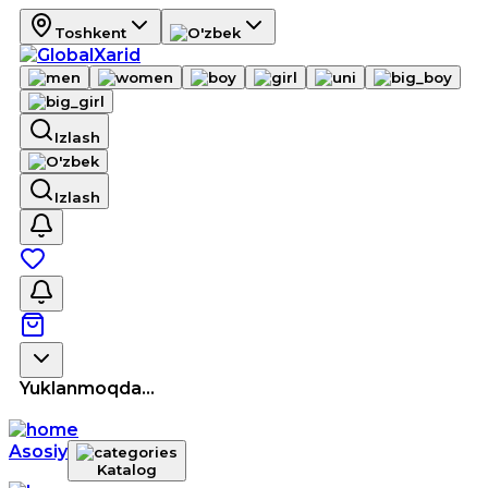
Toshkent
Izlash
Izlash
Yuklanmoqda...
Asosiy
Katalog