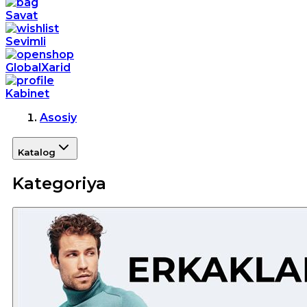
Savat
Sevimli
GlobalXarid
Kabinet
Asosiy
Katalog
Kategoriya