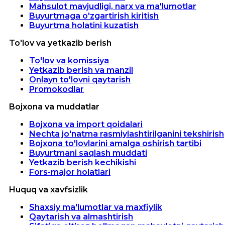
Mahsulot mavjudligi, narx va ma'lumotlar
Buyurtmaga o'zgartirish kiritish
Buyurtma holatini kuzatish
To'lov va yetkazib berish
To'lov va komissiya
Yetkazib berish va manzil
Onlayn to'lovni qaytarish
Promokodlar
Bojxona va muddatlar
Bojxona va import qoidalari
Nechta jo'natma rasmiylashtirilganini tekshirish
Bojxona to'lovlarini amalga oshirish tartibi
Buyurtmani saqlash muddati
Yetkazib berish kechikishi
Fors-major holatlari
Huquq va xavfsizlik
Shaxsiy ma'lumotlar va maxfiylik
Qaytarish va almashtirish