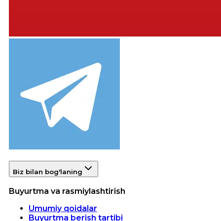
Biz bilan bog'laning
Buyurtma va rasmiylashtirish
Umumiy qoidalar
Buyurtma berish tartibi