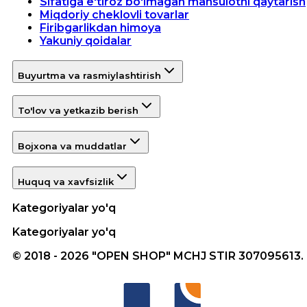
Sifatiga e'tiroz bo'lmagan mahsulotni qaytarish
Miqdoriy cheklovli tovarlar
Firibgarlikdan himoya
Yakuniy qoidalar
Buyurtma va rasmiylashtirish
To'lov va yetkazib berish
Bojxona va muddatlar
Huquq va xavfsizlik
Kategoriyalar yo'q
Kategoriyalar yo'q
© 2018 - 2026 "OPEN SHOP" MCHJ STIR 307095613.