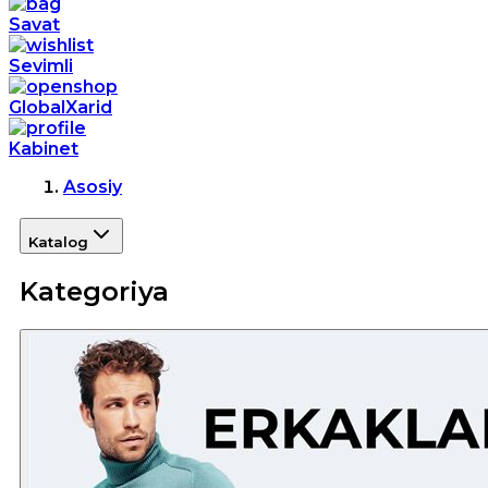
Savat
Sevimli
GlobalXarid
Kabinet
Asosiy
Katalog
Kategoriya