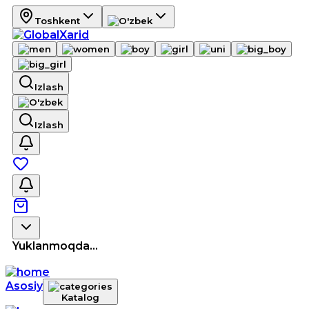
Toshkent
Izlash
Izlash
Yuklanmoqda...
Asosiy
Katalog