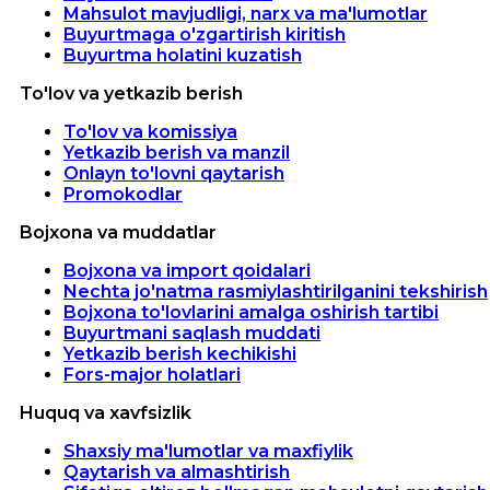
Mahsulot mavjudligi, narx va ma'lumotlar
Buyurtmaga o'zgartirish kiritish
Buyurtma holatini kuzatish
To'lov va yetkazib berish
To'lov va komissiya
Yetkazib berish va manzil
Onlayn to'lovni qaytarish
Promokodlar
Bojxona va muddatlar
Bojxona va import qoidalari
Nechta jo'natma rasmiylashtirilganini tekshirish
Bojxona to'lovlarini amalga oshirish tartibi
Buyurtmani saqlash muddati
Yetkazib berish kechikishi
Fors-major holatlari
Huquq va xavfsizlik
Shaxsiy ma'lumotlar va maxfiylik
Qaytarish va almashtirish