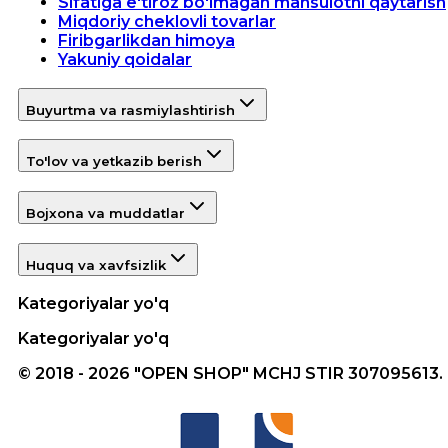
Sifatiga e'tiroz bo'lmagan mahsulotni qaytarish
Miqdoriy cheklovli tovarlar
Firibgarlikdan himoya
Yakuniy qoidalar
Buyurtma va rasmiylashtirish
To'lov va yetkazib berish
Bojxona va muddatlar
Huquq va xavfsizlik
Kategoriyalar yo'q
Kategoriyalar yo'q
© 2018 - 2026 "OPEN SHOP" MCHJ STIR 307095613.