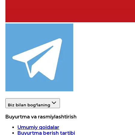
Biz bilan bog'laning
Buyurtma va rasmiylashtirish
Umumiy qoidalar
Buyurtma berish tartibi