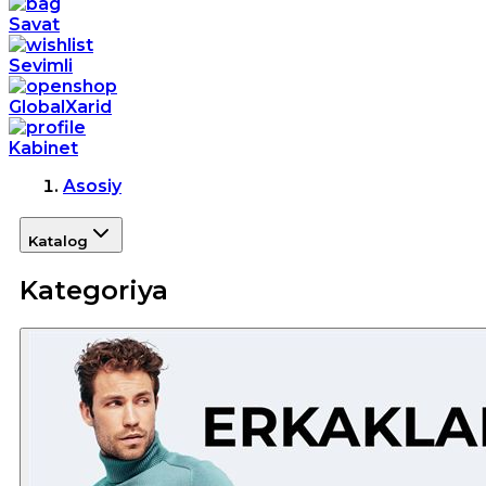
Savat
Sevimli
GlobalXarid
Kabinet
Asosiy
Katalog
Kategoriya