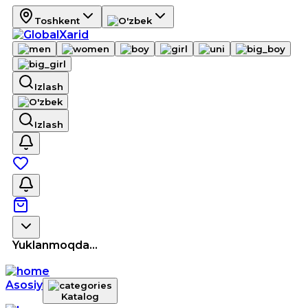
Toshkent
Izlash
Izlash
Yuklanmoqda...
Asosiy
Katalog