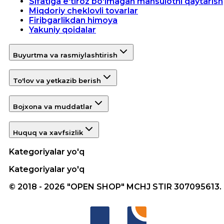
Sifatiga e'tiroz bo'lmagan mahsulotni qaytarish
Miqdoriy cheklovli tovarlar
Firibgarlikdan himoya
Yakuniy qoidalar
Buyurtma va rasmiylashtirish
To'lov va yetkazib berish
Bojxona va muddatlar
Huquq va xavfsizlik
Kategoriyalar yo'q
Kategoriyalar yo'q
© 2018 - 2026 "OPEN SHOP" MCHJ STIR 307095613.