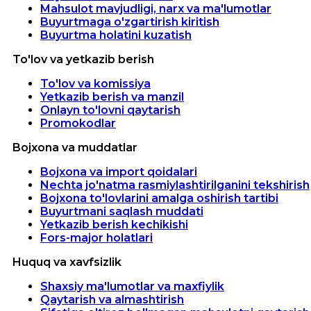
Mahsulot mavjudligi, narx va ma'lumotlar
Buyurtmaga o'zgartirish kiritish
Buyurtma holatini kuzatish
To'lov va yetkazib berish
To'lov va komissiya
Yetkazib berish va manzil
Onlayn to'lovni qaytarish
Promokodlar
Bojxona va muddatlar
Bojxona va import qoidalari
Nechta jo'natma rasmiylashtirilganini tekshirish
Bojxona to'lovlarini amalga oshirish tartibi
Buyurtmani saqlash muddati
Yetkazib berish kechikishi
Fors-major holatlari
Huquq va xavfsizlik
Shaxsiy ma'lumotlar va maxfiylik
Qaytarish va almashtirish