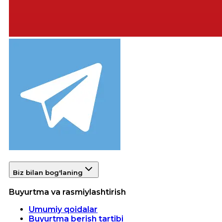
Biz bilan bog'laning
Buyurtma va rasmiylashtirish
Umumiy qoidalar
Buyurtma berish tartibi