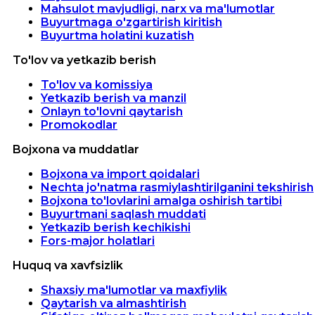
Mahsulot mavjudligi, narx va ma'lumotlar
Buyurtmaga o'zgartirish kiritish
Buyurtma holatini kuzatish
To'lov va yetkazib berish
To'lov va komissiya
Yetkazib berish va manzil
Onlayn to'lovni qaytarish
Promokodlar
Bojxona va muddatlar
Bojxona va import qoidalari
Nechta jo'natma rasmiylashtirilganini tekshirish
Bojxona to'lovlarini amalga oshirish tartibi
Buyurtmani saqlash muddati
Yetkazib berish kechikishi
Fors-major holatlari
Huquq va xavfsizlik
Shaxsiy ma'lumotlar va maxfiylik
Qaytarish va almashtirish