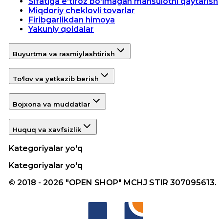
Sifatiga e'tiroz bo'lmagan mahsulotni qaytarish
Miqdoriy cheklovli tovarlar
Firibgarlikdan himoya
Yakuniy qoidalar
Buyurtma va rasmiylashtirish
To'lov va yetkazib berish
Bojxona va muddatlar
Huquq va xavfsizlik
Kategoriyalar yo'q
Kategoriyalar yo'q
© 2018 - 2026 "OPEN SHOP" MCHJ STIR 307095613.