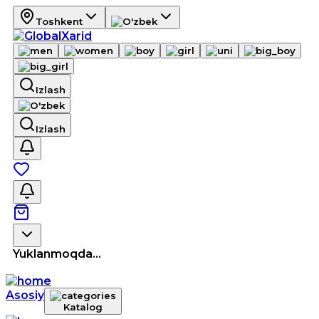
Toshkent
Izlash
Izlash
Yuklanmoqda...
Asosiy
Katalog