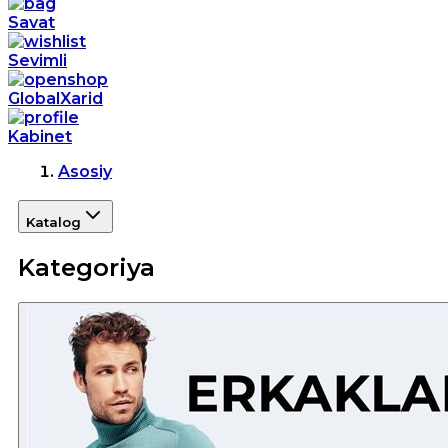
Savat
Sevimli
GlobalXarid
Kabinet
Asosiy
Katalog
Kategoriya