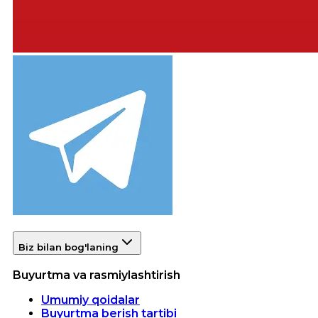
Biz bilan bog'laning
Buyurtma va rasmiylashtirish
Umumiy qoidalar
Buyurtma berish tartibi