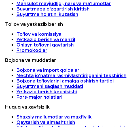
Mahsulot mavjudligi, narx va ma'lumotlar
Buyurtmaga o'zgartirish kiritish
Buyurtma holatini kuzatish
To'lov va yetkazib berish
To'lov va komissiya
Yetkazib berish va manzil
Onlayn to'lovni qaytarish
Promokodlar
Bojxona va muddatlar
Bojxona va import qoidalari
Nechta jo'natma rasmiylashtirilganini tekshirish
Bojxona to'lovlarini amalga oshirish tartibi
Buyurtmani saqlash muddati
Yetkazib berish kechikishi
Fors-major holatlari
Huquq va xavfsizlik
Shaxsiy ma'lumotlar va maxfiylik
Qaytarish va almashtirish