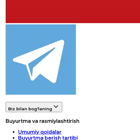
Biz bilan bog'laning
Buyurtma va rasmiylashtirish
Umumiy qoidalar
Buyurtma berish tartibi