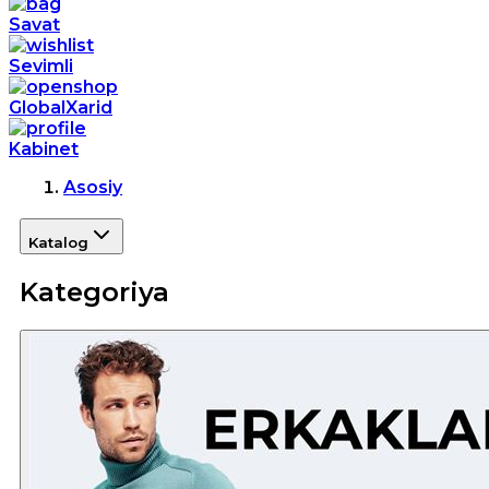
Savat
Sevimli
GlobalXarid
Kabinet
Asosiy
Katalog
Kategoriya