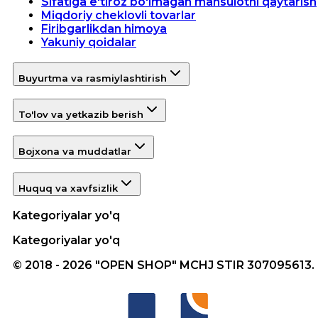
Sifatiga e'tiroz bo'lmagan mahsulotni qaytarish
Miqdoriy cheklovli tovarlar
Firibgarlikdan himoya
Yakuniy qoidalar
Buyurtma va rasmiylashtirish
To'lov va yetkazib berish
Bojxona va muddatlar
Huquq va xavfsizlik
Kategoriyalar yo'q
Kategoriyalar yo'q
© 2018 - 2026 "OPEN SHOP" MCHJ STIR 307095613.