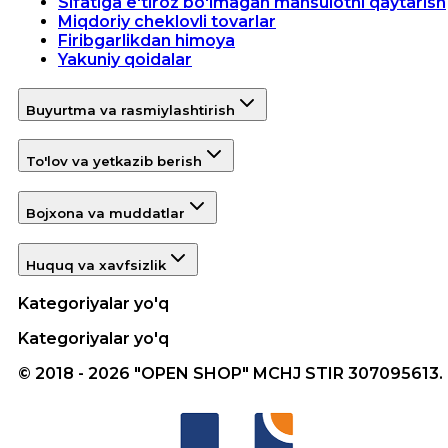
Sifatiga e'tiroz bo'lmagan mahsulotni qaytarish
Miqdoriy cheklovli tovarlar
Firibgarlikdan himoya
Yakuniy qoidalar
Buyurtma va rasmiylashtirish
To'lov va yetkazib berish
Bojxona va muddatlar
Huquq va xavfsizlik
Kategoriyalar yo'q
Kategoriyalar yo'q
© 2018 - 2026 "OPEN SHOP" MCHJ STIR 307095613.