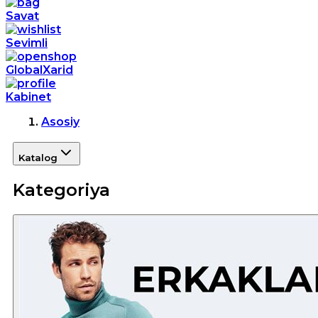
Savat
Sevimli
GlobalXarid
Kabinet
Asosiy
Katalog
Kategoriya