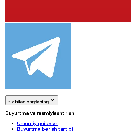
Biz bilan bog'laning
Buyurtma va rasmiylashtirish
Umumiy qoidalar
Buyurtma berish tartibi