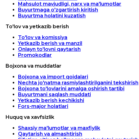
Mahsulot mavjudligi, narx va ma'lumotlar
Buyurtmaga o'zgartirish kiritish
Buyurtma holatini kuzatish
To'lov va yetkazib berish
To'lov va komissiya
Yetkazib berish va manzil
Onlayn to'lovni qaytarish
Promokodlar
Bojxona va muddatlar
Bojxona va import qoidalari
Nechta jo'natma rasmiylashtirilganini tekshirish
Bojxona to'lovlarini amalga oshirish tartibi
Buyurtmani saqlash muddati
Yetkazib berish kechikishi
Fors-major holatlari
Huquq va xavfsizlik
Shaxsiy ma'lumotlar va maxfiylik
Qaytarish va almashtirish