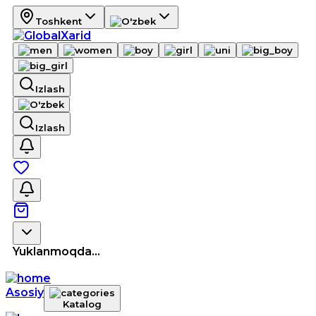
Toshkent
Izlash
Izlash
Yuklanmoqda...
Asosiy
Katalog