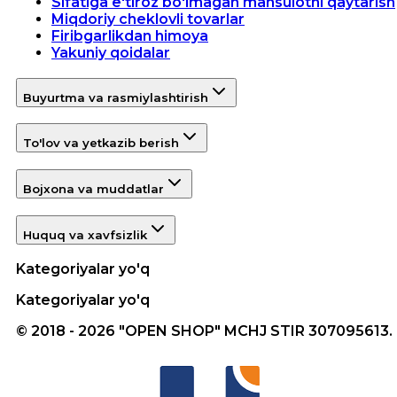
Sifatiga e'tiroz bo'lmagan mahsulotni qaytarish
Miqdoriy cheklovli tovarlar
Firibgarlikdan himoya
Yakuniy qoidalar
Buyurtma va rasmiylashtirish
To'lov va yetkazib berish
Bojxona va muddatlar
Huquq va xavfsizlik
Kategoriyalar yo'q
Kategoriyalar yo'q
© 2018 - 2026 "OPEN SHOP" MCHJ STIR 307095613.