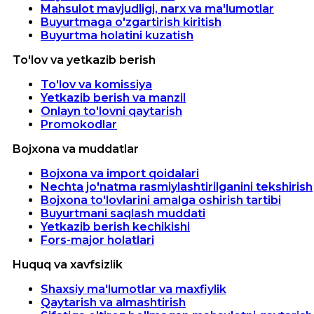
Mahsulot mavjudligi, narx va ma'lumotlar
Buyurtmaga o'zgartirish kiritish
Buyurtma holatini kuzatish
To'lov va yetkazib berish
To'lov va komissiya
Yetkazib berish va manzil
Onlayn to'lovni qaytarish
Promokodlar
Bojxona va muddatlar
Bojxona va import qoidalari
Nechta jo'natma rasmiylashtirilganini tekshirish
Bojxona to'lovlarini amalga oshirish tartibi
Buyurtmani saqlash muddati
Yetkazib berish kechikishi
Fors-major holatlari
Huquq va xavfsizlik
Shaxsiy ma'lumotlar va maxfiylik
Qaytarish va almashtirish