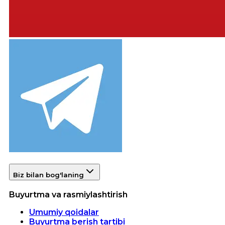
Biz bilan bog'laning
Buyurtma va rasmiylashtirish
Umumiy qoidalar
Buyurtma berish tartibi