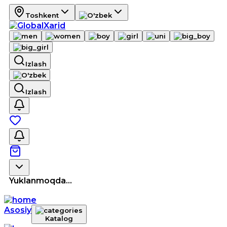
Toshkent
Izlash
Izlash
Yuklanmoqda...
Asosiy
Katalog