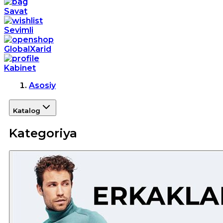
Savat
Sevimli
GlobalXarid
Kabinet
Asosiy
Katalog
Kategoriya