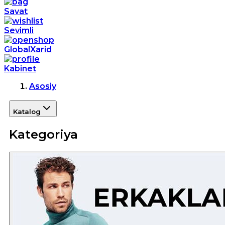
Savat
Sevimli
GlobalXarid
Kabinet
Asosiy
Katalog
Kategoriya