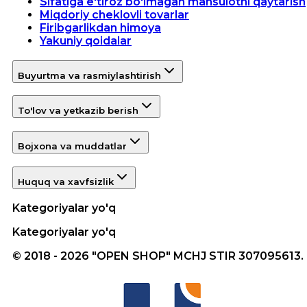
Sifatiga e'tiroz bo'lmagan mahsulotni qaytarish
Miqdoriy cheklovli tovarlar
Firibgarlikdan himoya
Yakuniy qoidalar
Buyurtma va rasmiylashtirish
To'lov va yetkazib berish
Bojxona va muddatlar
Huquq va xavfsizlik
Kategoriyalar yo'q
Kategoriyalar yo'q
© 2018 - 2026 "OPEN SHOP" MCHJ STIR 307095613.