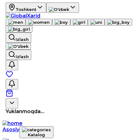
Toshkent
Izlash
Izlash
Yuklanmoqda...
Asosiy
Katalog