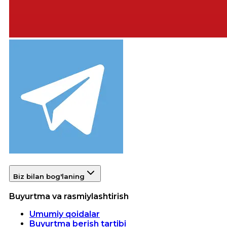
Biz bilan bog'laning
Buyurtma va rasmiylashtirish
Umumiy qoidalar
Buyurtma berish tartibi