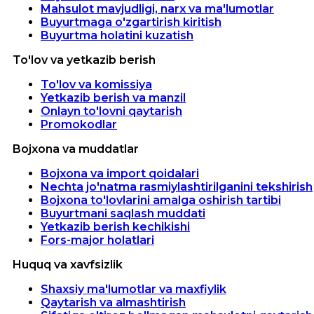
Mahsulot mavjudligi, narx va ma'lumotlar
Buyurtmaga o'zgartirish kiritish
Buyurtma holatini kuzatish
To'lov va yetkazib berish
To'lov va komissiya
Yetkazib berish va manzil
Onlayn to'lovni qaytarish
Promokodlar
Bojxona va muddatlar
Bojxona va import qoidalari
Nechta jo'natma rasmiylashtirilganini tekshirish
Bojxona to'lovlarini amalga oshirish tartibi
Buyurtmani saqlash muddati
Yetkazib berish kechikishi
Fors-major holatlari
Huquq va xavfsizlik
Shaxsiy ma'lumotlar va maxfiylik
Qaytarish va almashtirish