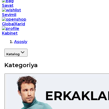
Savat
Sevimli
GlobalXarid
Kabinet
Asosiy
Katalog
Kategoriya