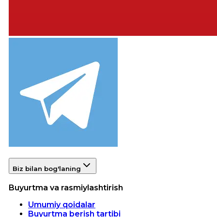
Biz bilan bog'laning
Buyurtma va rasmiylashtirish
Umumiy qoidalar
Buyurtma berish tartibi