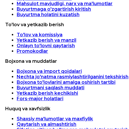
Mahsulot mavjudligi, narx va ma'lumotlar
Buyurtmaga o'zgartirish kiritish
Buyurtma holatini kuzatish
To'lov va yetkazib berish
To'lov va komissiya
Yetkazib berish va manzil
Onlayn to'lovni qaytarish
Promokodlar
Bojxona va muddatlar
Bojxona va import qoidalari
Nechta jo'natma rasmiylashtirilganini tekshirish
Bojxona to'lovlarini amalga oshirish tartibi
Buyurtmani saqlash muddati
Yetkazib berish kechikishi
Fors-major holatlari
Huquq va xavfsizlik
Shaxsiy ma'lumotlar va maxfiylik
Qaytarish va almashtirish