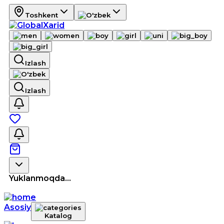
Toshkent
Izlash
Izlash
Yuklanmoqda...
Asosiy
Katalog