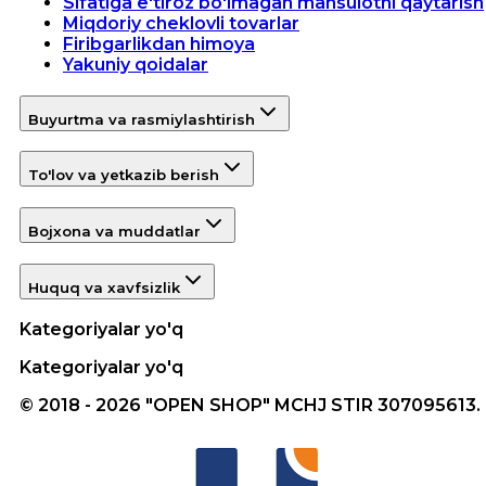
Sifatiga e'tiroz bo'lmagan mahsulotni qaytarish
Miqdoriy cheklovli tovarlar
Firibgarlikdan himoya
Yakuniy qoidalar
Buyurtma va rasmiylashtirish
To'lov va yetkazib berish
Bojxona va muddatlar
Huquq va xavfsizlik
Kategoriyalar yo'q
Kategoriyalar yo'q
© 2018 - 2026 "OPEN SHOP" MCHJ STIR 307095613.