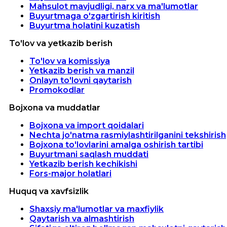
Mahsulot mavjudligi, narx va ma'lumotlar
Buyurtmaga o'zgartirish kiritish
Buyurtma holatini kuzatish
To'lov va yetkazib berish
To'lov va komissiya
Yetkazib berish va manzil
Onlayn to'lovni qaytarish
Promokodlar
Bojxona va muddatlar
Bojxona va import qoidalari
Nechta jo'natma rasmiylashtirilganini tekshirish
Bojxona to'lovlarini amalga oshirish tartibi
Buyurtmani saqlash muddati
Yetkazib berish kechikishi
Fors-major holatlari
Huquq va xavfsizlik
Shaxsiy ma'lumotlar va maxfiylik
Qaytarish va almashtirish