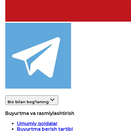
Biz bilan bog'laning
Buyurtma va rasmiylashtirish
Umumiy qoidalar
Buyurtma berish tartibi