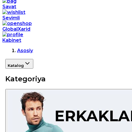
Savat
Sevimli
GlobalXarid
Kabinet
Asosiy
Katalog
Kategoriya