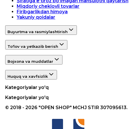
Sifatiga e'tiroz bo'lmagan mahsulotni qaytarish
Miqdoriy cheklovli tovarlar
Firibgarlikdan himoya
Yakuniy qoidalar
Buyurtma va rasmiylashtirish
To'lov va yetkazib berish
Bojxona va muddatlar
Huquq va xavfsizlik
Kategoriyalar yo'q
Kategoriyalar yo'q
© 2018 - 2026 "OPEN SHOP" MCHJ STIR 307095613.