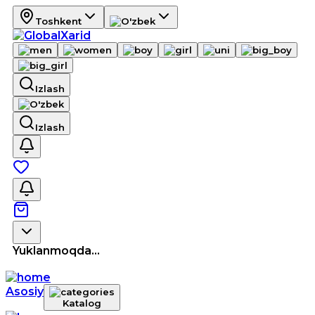
Toshkent
Izlash
Izlash
Yuklanmoqda...
Asosiy
Katalog