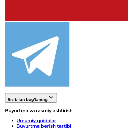
Biz bilan bog'laning
Buyurtma va rasmiylashtirish
Umumiy qoidalar
Buyurtma berish tartibi