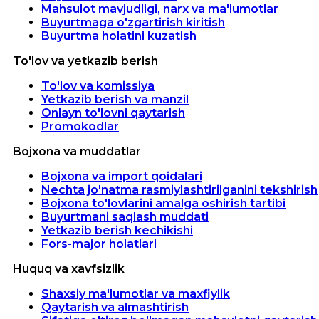
Mahsulot mavjudligi, narx va ma'lumotlar
Buyurtmaga o'zgartirish kiritish
Buyurtma holatini kuzatish
To'lov va yetkazib berish
To'lov va komissiya
Yetkazib berish va manzil
Onlayn to'lovni qaytarish
Promokodlar
Bojxona va muddatlar
Bojxona va import qoidalari
Nechta jo'natma rasmiylashtirilganini tekshirish
Bojxona to'lovlarini amalga oshirish tartibi
Buyurtmani saqlash muddati
Yetkazib berish kechikishi
Fors-major holatlari
Huquq va xavfsizlik
Shaxsiy ma'lumotlar va maxfiylik
Qaytarish va almashtirish