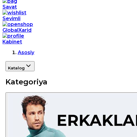
Savat
Sevimli
GlobalXarid
Kabinet
Asosiy
Katalog
Kategoriya