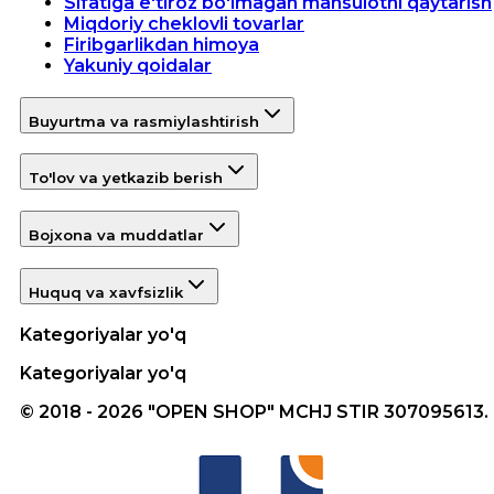
Sifatiga e'tiroz bo'lmagan mahsulotni qaytarish
Miqdoriy cheklovli tovarlar
Firibgarlikdan himoya
Yakuniy qoidalar
Buyurtma va rasmiylashtirish
To'lov va yetkazib berish
Bojxona va muddatlar
Huquq va xavfsizlik
Kategoriyalar yo'q
Kategoriyalar yo'q
© 2018 - 2026 "OPEN SHOP" MCHJ STIR 307095613.