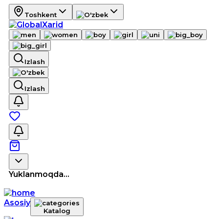
Toshkent
Izlash
Izlash
Yuklanmoqda...
Asosiy
Katalog