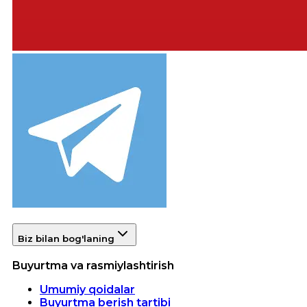
Biz bilan bog'laning
Buyurtma va rasmiylashtirish
Umumiy qoidalar
Buyurtma berish tartibi