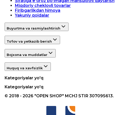
Sifatiga e'tiroz bo'lmagan mahsulotni qaytarish
Miqdoriy cheklovli tovarlar
Firibgarlikdan himoya
Yakuniy qoidalar
Buyurtma va rasmiylashtirish
To'lov va yetkazib berish
Bojxona va muddatlar
Huquq va xavfsizlik
Kategoriyalar yo'q
Kategoriyalar yo'q
© 2018 - 2026 "OPEN SHOP" MCHJ STIR 307095613.