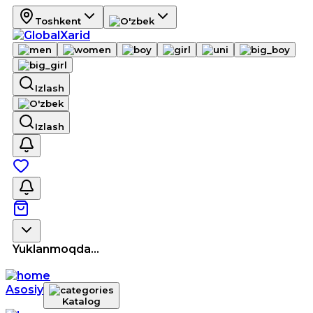
Toshkent
Izlash
Izlash
Yuklanmoqda...
Asosiy
Katalog