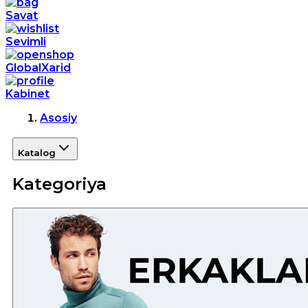
Savat
Sevimli
GlobalXarid
Kabinet
Asosiy
Katalog
Kategoriya