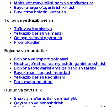
Mahsulot mavjudligi, narx va ma'lumotlar
Buyurtmaga o'zgartirish kiritish
Buyurtma holatini kuzatish
To'lov va yetkazib berish
To'lov va komissiya
Yetkazib berish va manzil
Onlayn to'lovni qaytarish
Promokodlar
Bojxona va muddatlar
Bojxona va import qoidalari
Nechta jo'natma rasmiylashtirilganini tekshirish
Bojxona to'lovlarini amalga oshirish tartibi
Buyurtmani saqlash muddati
Yetkazib berish kechikishi
Fors-major holatlari
Huquq va xavfsizlik
Shaxsiy ma'lumotlar va maxfiylik
Qaytarish va almashtirish