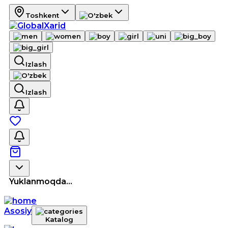
Toshkent
Izlash
Izlash
Yuklanmoqda...
Asosiy
Katalog