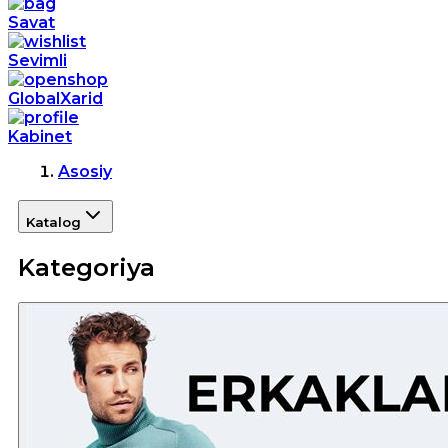
Savat
Sevimli
GlobalXarid
Kabinet
Asosiy
Katalog
Kategoriya