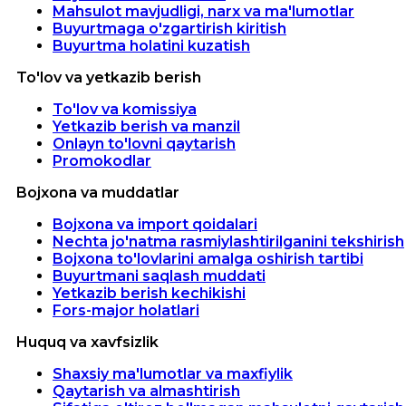
Mahsulot mavjudligi, narx va ma'lumotlar
Buyurtmaga o'zgartirish kiritish
Buyurtma holatini kuzatish
To'lov va yetkazib berish
To'lov va komissiya
Yetkazib berish va manzil
Onlayn to'lovni qaytarish
Promokodlar
Bojxona va muddatlar
Bojxona va import qoidalari
Nechta jo'natma rasmiylashtirilganini tekshirish
Bojxona to'lovlarini amalga oshirish tartibi
Buyurtmani saqlash muddati
Yetkazib berish kechikishi
Fors-major holatlari
Huquq va xavfsizlik
Shaxsiy ma'lumotlar va maxfiylik
Qaytarish va almashtirish