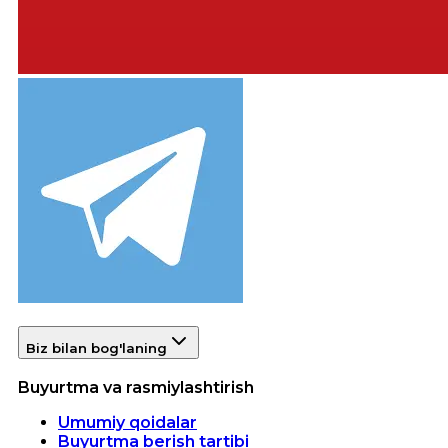
Biz bilan bog'laning
Buyurtma va rasmiylashtirish
Umumiy qoidalar
Buyurtma berish tartibi