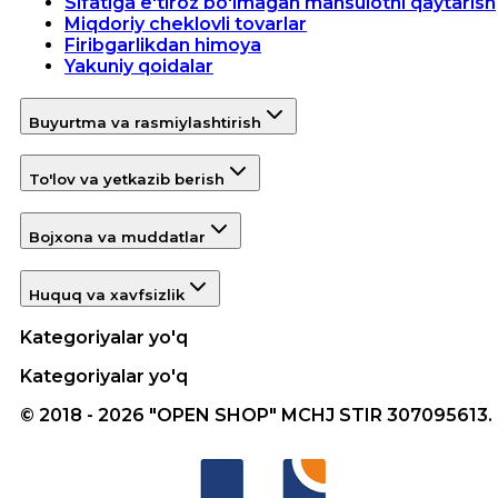
Sifatiga e'tiroz bo'lmagan mahsulotni qaytarish
Miqdoriy cheklovli tovarlar
Firibgarlikdan himoya
Yakuniy qoidalar
Buyurtma va rasmiylashtirish
To'lov va yetkazib berish
Bojxona va muddatlar
Huquq va xavfsizlik
Kategoriyalar yo'q
Kategoriyalar yo'q
© 2018 - 2026 "OPEN SHOP" MCHJ STIR 307095613.