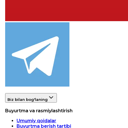
Biz bilan bog'laning
Buyurtma va rasmiylashtirish
Umumiy qoidalar
Buyurtma berish tartibi