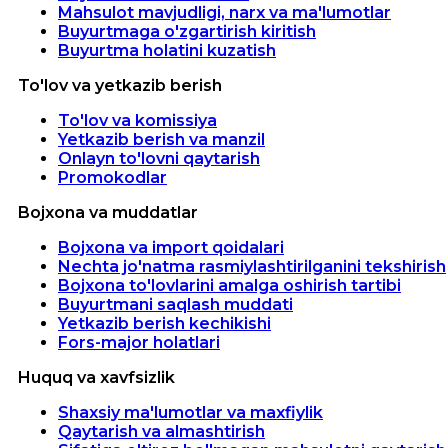
Mahsulot mavjudligi, narx va ma'lumotlar
Buyurtmaga o'zgartirish kiritish
Buyurtma holatini kuzatish
To'lov va yetkazib berish
To'lov va komissiya
Yetkazib berish va manzil
Onlayn to'lovni qaytarish
Promokodlar
Bojxona va muddatlar
Bojxona va import qoidalari
Nechta jo'natma rasmiylashtirilganini tekshirish
Bojxona to'lovlarini amalga oshirish tartibi
Buyurtmani saqlash muddati
Yetkazib berish kechikishi
Fors-major holatlari
Huquq va xavfsizlik
Shaxsiy ma'lumotlar va maxfiylik
Qaytarish va almashtirish