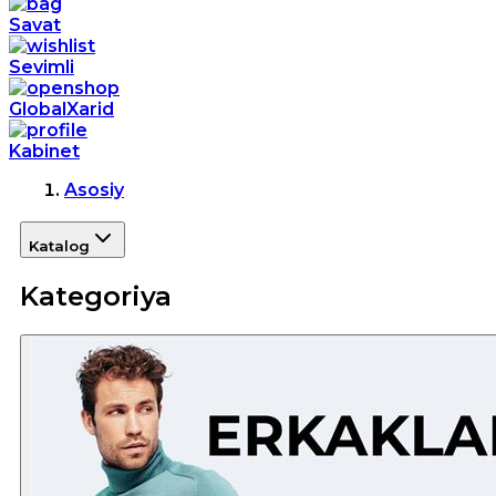
Savat
Sevimli
GlobalXarid
Kabinet
Asosiy
Katalog
Kategoriya