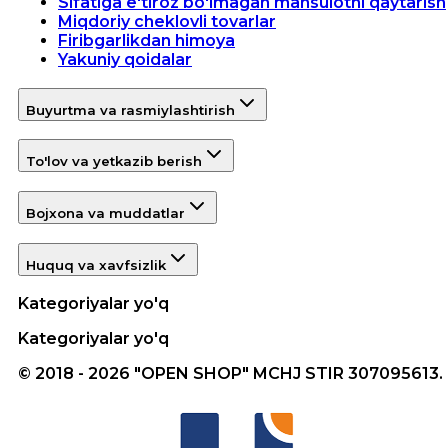
Sifatiga e'tiroz bo'lmagan mahsulotni qaytarish
Miqdoriy cheklovli tovarlar
Firibgarlikdan himoya
Yakuniy qoidalar
Buyurtma va rasmiylashtirish
To'lov va yetkazib berish
Bojxona va muddatlar
Huquq va xavfsizlik
Kategoriyalar yo'q
Kategoriyalar yo'q
© 2018 - 2026 "OPEN SHOP" MCHJ STIR 307095613.