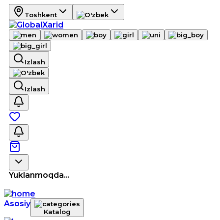
Toshkent
Izlash
Izlash
Yuklanmoqda...
Asosiy
Katalog