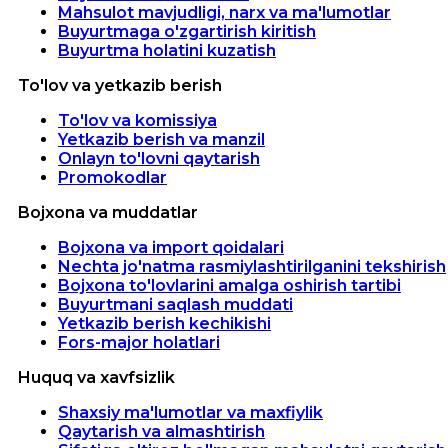
Mahsulot mavjudligi, narx va ma'lumotlar
Buyurtmaga o'zgartirish kiritish
Buyurtma holatini kuzatish
To'lov va yetkazib berish
To'lov va komissiya
Yetkazib berish va manzil
Onlayn to'lovni qaytarish
Promokodlar
Bojxona va muddatlar
Bojxona va import qoidalari
Nechta jo'natma rasmiylashtirilganini tekshirish
Bojxona to'lovlarini amalga oshirish tartibi
Buyurtmani saqlash muddati
Yetkazib berish kechikishi
Fors-major holatlari
Huquq va xavfsizlik
Shaxsiy ma'lumotlar va maxfiylik
Qaytarish va almashtirish