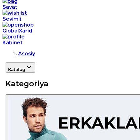
Savat
Sevimli
GlobalXarid
Kabinet
Asosiy
Katalog
Kategoriya