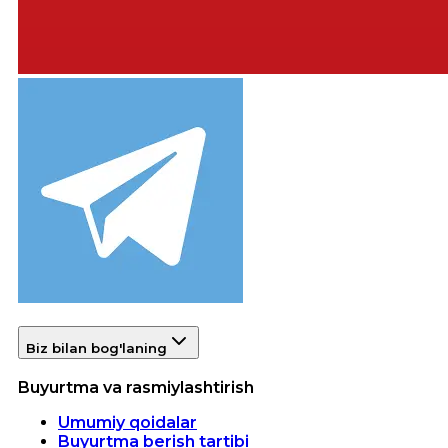
Biz bilan bog'laning
Buyurtma va rasmiylashtirish
Umumiy qoidalar
Buyurtma berish tartibi