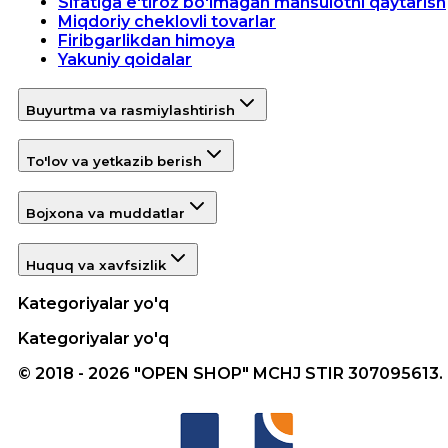
Sifatiga e'tiroz bo'lmagan mahsulotni qaytarish
Miqdoriy cheklovli tovarlar
Firibgarlikdan himoya
Yakuniy qoidalar
Buyurtma va rasmiylashtirish
To'lov va yetkazib berish
Bojxona va muddatlar
Huquq va xavfsizlik
Kategoriyalar yo'q
Kategoriyalar yo'q
© 2018 - 2026 "OPEN SHOP" MCHJ STIR 307095613.