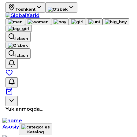
Toshkent
Izlash
Izlash
Yuklanmoqda...
Asosiy
Katalog