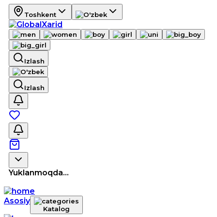
Toshkent
Izlash
Izlash
Yuklanmoqda...
Asosiy
Katalog