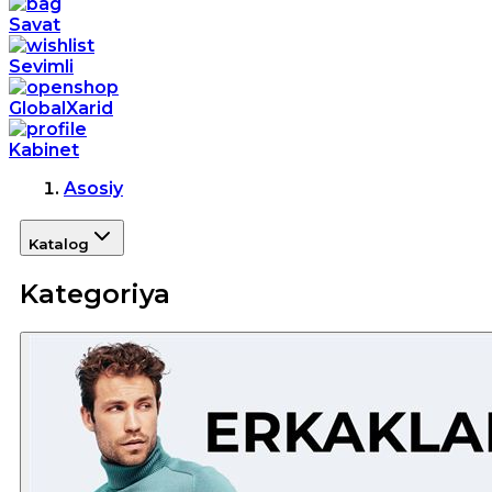
Savat
Sevimli
GlobalXarid
Kabinet
Asosiy
Katalog
Kategoriya