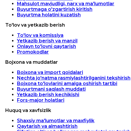
Mahsulot mavjudligi, narx va ma'lumotlar
Buyurtmaga o'zgartirish kiritish
Buyurtma holatini kuzatish
To'lov va yetkazib berish
To'lov va komissiya
Yetkazib berish va manzil
Onlayn to'lovni qaytarish
Promokodlar
Bojxona va muddatlar
Bojxona va import qoidalari
Nechta jo'natma rasmiylashtirilganini tekshirish
Bojxona to'lovlarini amalga oshirish tartibi
Buyurtmani saqlash muddati
Yetkazib berish kechikishi
Fors-major holatlari
Huquq va xavfsizlik
Shaxsiy ma'lumotlar va maxfiylik
Qaytarish va almashtirish