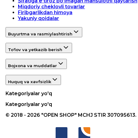
Sifatiga e'tiroz bo'lmagan mahsulotni qaytarish
Miqdoriy cheklovli tovarlar
Firibgarlikdan himoya
Yakuniy qoidalar
Buyurtma va rasmiylashtirish
To'lov va yetkazib berish
Bojxona va muddatlar
Huquq va xavfsizlik
Kategoriyalar yo'q
Kategoriyalar yo'q
© 2018 - 2026 "OPEN SHOP" MCHJ STIR 307095613.