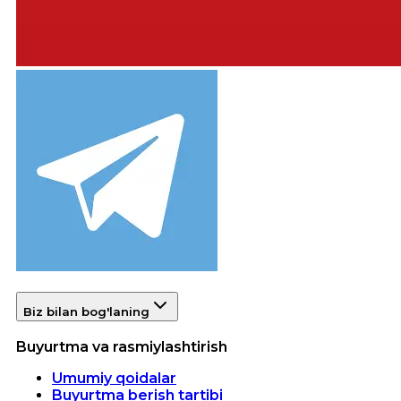
Biz bilan bog'laning
Buyurtma va rasmiylashtirish
Umumiy qoidalar
Buyurtma berish tartibi