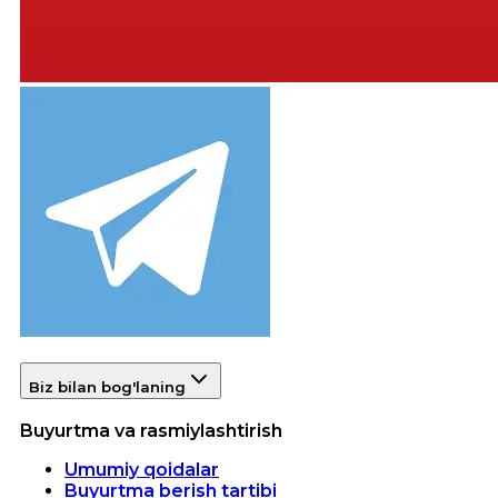
Biz bilan bog'laning
Buyurtma va rasmiylashtirish
Umumiy qoidalar
Buyurtma berish tartibi