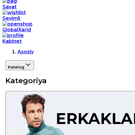
Savat
Sevimli
GlobalXarid
Kabinet
Asosiy
Katalog
Kategoriya