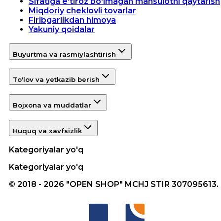
Sifatiga e'tiroz bo'lmagan mahsulotni qaytarish
Miqdoriy cheklovli tovarlar
Firibgarlikdan himoya
Yakuniy qoidalar
Buyurtma va rasmiylashtirish
To'lov va yetkazib berish
Bojxona va muddatlar
Huquq va xavfsizlik
Kategoriyalar yo'q
Kategoriyalar yo'q
© 2018 - 2026 "OPEN SHOP" MCHJ STIR 307095613.