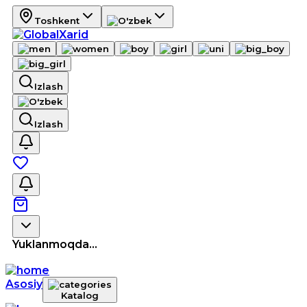
Toshkent
Izlash
Izlash
Yuklanmoqda...
Asosiy
Katalog