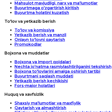
Mahsulot mavjudligi, narx va ma'lumotlar
Buyurtmaga o'zgartirish kiritish
Buyurtma holatini kuzatish
To'lov va yetkazib berish
To'lov va komissiya
Yetkazib berish va manzil
Onlayn to'lovni qaytarish
Promokodlar
Bojxona va muddatlar
Bojxona va import qoidalari
Nechta jo'natma rasmiylashtirilganini tekshirish
Bojxona to'lovlarini amalga oshirish tartibi
Buyurtmani saqlash muddati
Yetkazib berish kechikishi
Fors-major holatlari
Huquq va xavfsizlik
Shaxsiy ma'lumotlar va maxfiylik
Qaytarish va almashtirish